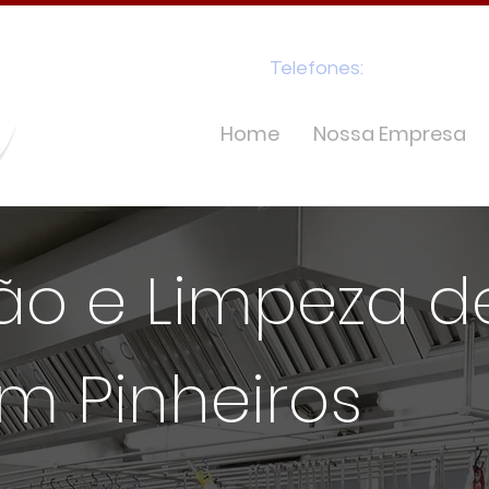
Telefones:
(11) 97176-935
2401
Home
Nossa Empresa
ção e Limpeza d
m Pinheiros