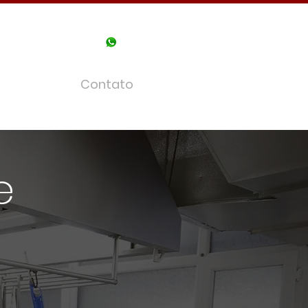
3 | (11) 91058-
Serviços
Contato
e