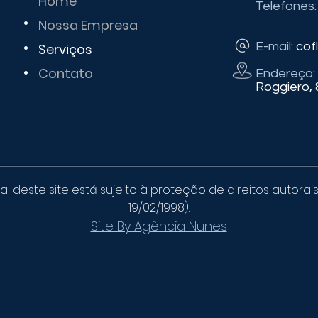
Home
Telefones:
•
(11) 9
Nossa Empresa
•
E-mail:
cof
Serviços
•
Contato
Endereço:
Roggiero, 
l deste site está sujeito à proteção de direitos autorai
19/02/1998).
Site By Agência Nunes