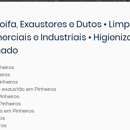
oifa, Exaustores e Dutos • Lim
rciais e Industriais • Higieni
nado
heiros
eiros
nheiros
e exaustão em Pinheiros
inheiros
Pinheiros
s em Pinheiros
os
ros