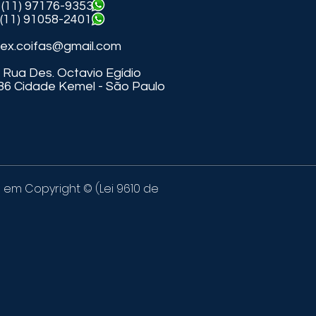
(11) 97176-9353
1058-2401
lex.coifas@gmail.com
Rua Des. Octavio Egídio
86
Cidade Kemel - São Paulo
s em Copyright © (Lei 9610 de